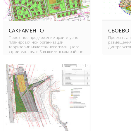
САКРАМЕНТО
СБОЕВО
Проектное предложение архитетурно-
Проект план
планировочной организации
размещения 
территории малоэтажного жилищного
Дмитровском
строительства в Балашихинском районе.